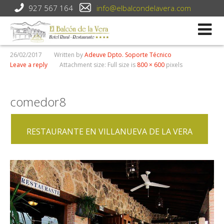
927 567 164
info@elbalcondelavera.com
26/02/2017
Written by
Adeuve Dpto. Soporte Técnico
Leave a reply
Attachment size: Full size is
800 × 600
pixels
comedor8
RESTAURANTE EN VILLANUEVA DE LA VERA