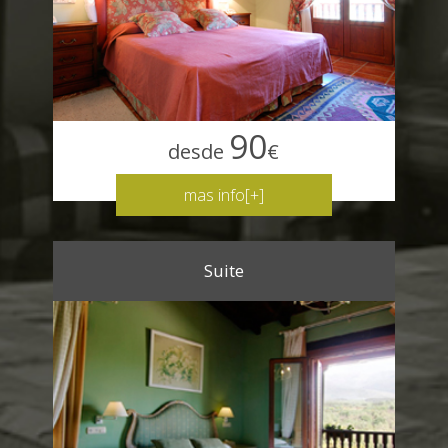
90
desde
€
mas info[+]
Suite