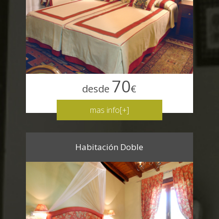
70
desde
€
mas info[+]
Habitación Doble