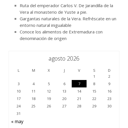
Ruta del emperador Carlos V. De Jarandilla de la
Vera al monasterio de Yuste a pie.
Gargantas naturales de la Vera. Refréscate en un
entorno natural inigualable
Conoce los alimentos de Extremadura con
denominación de origen
agosto 2026
L
M
X
J
V
S
D
1
2
3
4
5
6
7
8
9
10
11
12
13
14
15
16
17
18
19
20
21
22
23
24
25
26
27
28
29
30
31
« may